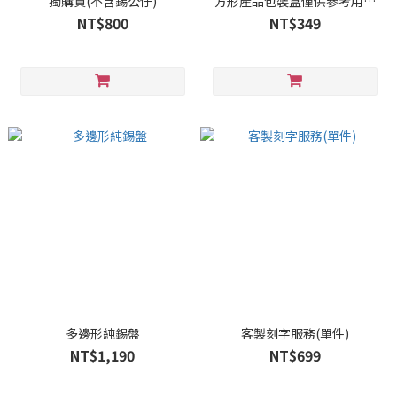
獨購買(不含錫公仔)
方形產品包裝盒僅供參考用，
實際包裝盒會視您購買的產品
NT$800
NT$349
而有所不同。）
多邊形純錫盤
客製刻字服務(單件)
NT$1,190
NT$699