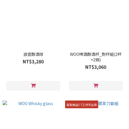
浪雲醇酒球
WOO啤酒醇酒杯_對杯組(2杯
+2錫)
NT$3,280
NT$3,060
客製商品5-7工作天出貨