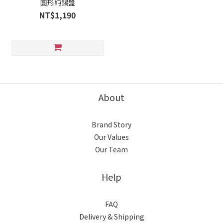
圓形純錫盤
NT$1,190
About
Brand Story
Our Values
Our Team
Help
FAQ
Delivery & Shipping