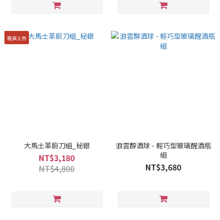
現貨上市
大馬士革廚刀組_秘銀
浪雲醇酒球 - 輕巧型玻璃醒酒瓶
組
NT$3,180
NT$3,680
NT$4,800