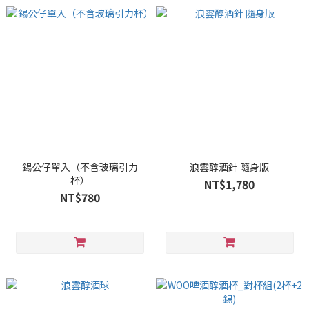
錫公仔單入（不含玻璃引力
浪雲醇酒針 隨身版
杯）
NT$1,780
NT$780