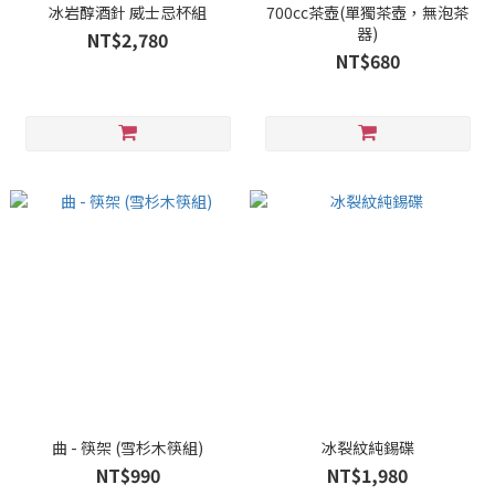
冰岩醇酒針 威士忌杯組
700cc茶壺(單獨茶壺，無泡茶
器)
NT$2,780
NT$680
曲 - 筷架 (雪杉木筷組)
冰裂紋純錫碟
NT$990
NT$1,980