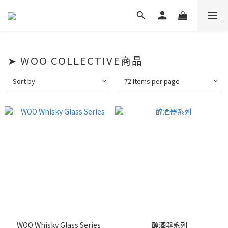
➤ WOO COLLECTIVE商品
Sort by
72 Items per page
WOO Whisky Glass Series
醇酒器系列