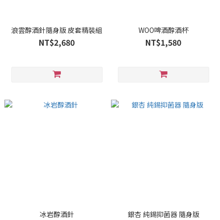
浪雲醇酒針隨身版 皮套精裝組
WOO啤酒醇酒杯
NT$2,680
NT$1,580
冰岩醇酒針
銀杏 純錫抑菌器 隨身版