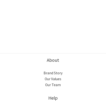
About
Brand Story
Our Values
Our Team
Help