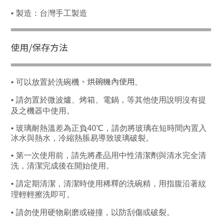
•
製造：台灣手工製造
使⽤/保存方法
、
烘碗機內使用
•
可以放置於洗碗機
。
•
請勿置於微波爐
烤箱
、
電鍋，等其他使用說明沒有提
、
及之機器中使用。
•
玻璃耐熱溫差為正負40
℃，
請勿將玻璃在短時間內置入
冰水與熱水，冷縮熱脹易導致玻璃破裂。
• 第一次使用前，請先將產品用中性清潔劑與清水完全清
洗，清潔完成後在開始使用。
• 請定期清潔，
清潔時使用稀釋的洗碗精，用指腹沿著紋
理輕輕擦洗即可。
•
請勿使用硬物刷磨或碰撞，以防刮傷或破裂。