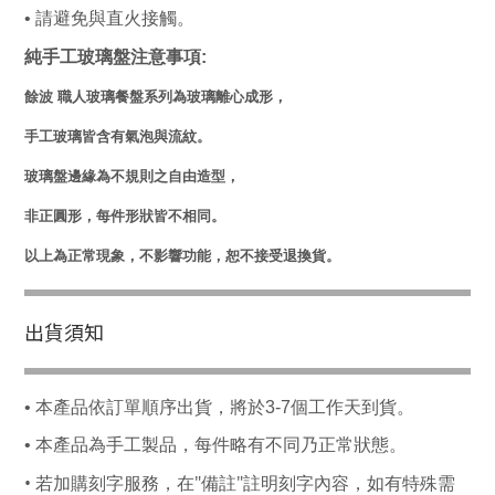
•
請避免與直火接觸。
純手工玻璃盤注意事項:
餘波 職人玻璃餐盤系列為玻璃離心成形，
手工玻璃皆含有氣泡與流紋。
玻璃盤邊緣為不規則之自由造型，
非正圓形，每件形狀皆不相同。
以上為正常現象，不影響功能，恕不接受退換貨。
出貨須知
• 本產品依訂單順序出貨，將於3-7個工作天到貨。
• 本產品為手工製品，每件略有不同乃正常狀態。
• 若加購刻字服務，在"備註"註明刻字內容，如有特殊需