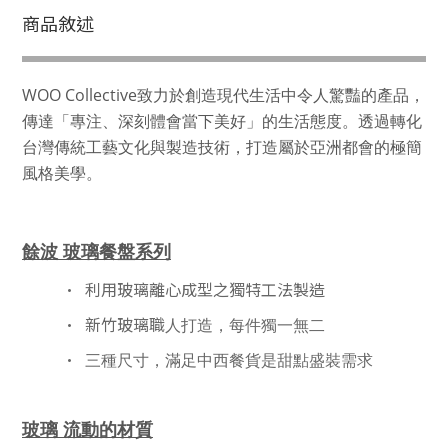
商品敘述
WOO Collective致力於創造現代生活中令人驚豔的產品，
傳達「專注、深刻體會當下美好」的生活態度。透過轉化
台灣傳統工藝文化與製造技術，打造屬於亞洲都會的極簡
風格美學。
餘波 玻璃餐盤系列
• 利用玻璃離心成型之獨特工法製造
• 新竹玻璃職
人打造，每件獨一無二
•
三種尺寸，滿足中西餐貨是甜點盛裝需求
玻璃 流動的材質