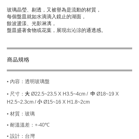
玻璃晶瑩、剔透，又被譽為是流動的材質，
每個盤皿就如水滴滴入鏡止的湖面，
餘波盪漾、光影淋漓，
盤皿盛著食物或花葉，展現出沁涼的通透感。
商品規格
•
內容：透明玻璃盤
大
中
•
尺寸：
Ø22.5~23.5 X H3.5~4
cm /
Ø18~19 X
小
H2.5~2.3
cm /
Ø15~16 X H1.8~2
cm
•
材質：
玻璃
+-40
•
耐溫溫差：
℃
•
設計：台灣