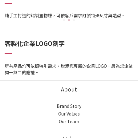
純手工打造的錫製置物碟，可依客戶需求訂製特殊尺寸與造型。
客製化企業LOGO刻字
所有產品均可依照特別需求，增添您專屬的企業LOGO，最為您企業
獨一無二的贈禮
。
About
Brand Story
Our Values
Our Team