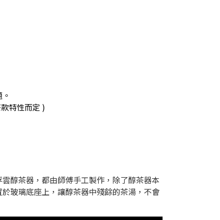
題。
款特性而定 )
浮雲醇茶器，都由師傅手工製作，除了醇茶器本
置於玻璃底座上，讓醇茶器中殘餘的茶湯，不會