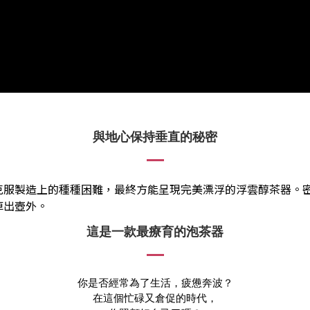
與地心保持垂直的秘密
克服製造上的種種困難，最終方能呈現完美漂浮的浮雲醇茶器。
掉出壺外。
這是一款最療育的泡茶器
你是否經常為了生活，疲憊奔波？
在這個忙碌又倉促的時代，