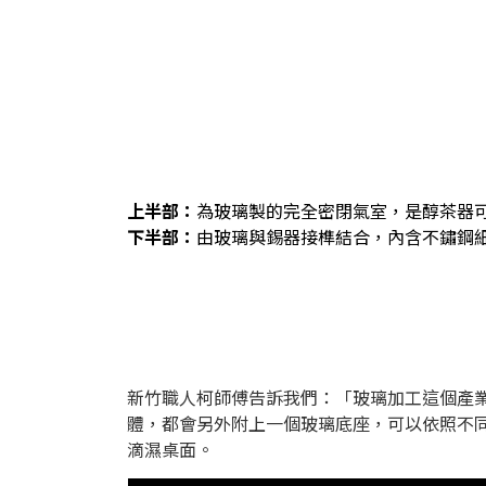
上半部
：
為玻璃製的完全密閉氣室，是醇茶器
下半部
：
由玻璃與錫器接榫結合，內含不鏽鋼細網
新竹職人柯師傅告訴我們：「玻璃加工這個產
體，都會另外附上一個玻璃底座，可以依照不
滴濕桌面。