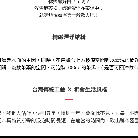
你照顧好自己了嗎？
浮雲醇茶器，輕輕漂浮在茶湯中，
就讓煩惱如浮雲一般散去吧！
精緻漂浮結構
可漂浮水面的主因，同時，不用擔心上方玻璃空間難以清洗的問
，為放茶葉的空間，可泡製 700cc 的茶湯。( 是否可回沖依茶
台灣傳統工藝
X
都會生活風格
業，我個人估計，快則五年，慢則十年，會從此不見。」每一個
同茶葉特質所需的浸泡時間長短，在適當的時間內，取出醇茶器