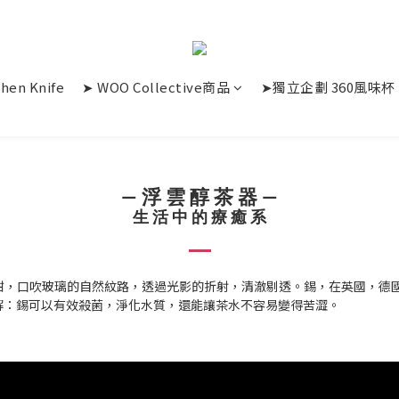
chen Knife
➤ WOO Collective商品
➤獨立企劃 360風味杯
— 浮 雲 醇 茶 器
—
生 活 中 的 療 癒 系
甜，口吹玻璃的自然紋路，透過光影的折射，清澈剔透。錫，在英國，德國
深入瞭解：錫可以有效殺菌，淨化水質，還能讓茶水不容易變得苦澀。