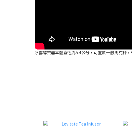
浮雲醇茶器本體直徑為5.4公分，可置於一般馬克杯