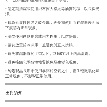
可，
洗淨後請務必擦乾避免留下水痕。
•
請定期清潔或使用絨布擦去指紋等油質污穢，以長保光
澤。
•
錫為延展性較強之軟金屬，經長期使用而在錫器表面留
下痕跡為正常現象。
•
請勿使用硬物刷磨或用力捏壓，以防變形。
•
請勿放置於冷凍庫，並避免與直火接觸。
-5
160
•
避免將錫器置於
℃
以下，或
℃
以上的高溫處。
•
避免接觸化學酸性物質以免發生變色現象。
•
純錫製品長期未使用暴露於空氣之中，產生輕微氧化屬
正常現象，不影響正常使用。
出貨須知