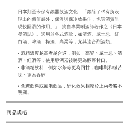
日本則至今保有錫器飲酒文化：「錫除了稀有所表
現出的價值感外，保溫與保冷效果佳，也讓酒質呈
-
現較圓滑的作用。」
摘自專業唎酒師著作之《日本
餐酒誌》。
適用於各式酒款，如清酒、威士忌、紅
白酒、啤酒、梅酒、高粱等，尤其適合烈酒類。
、
、
• 酒精濃度越高者越合適，例如：高粱
威士忌
清
、
酒
紅酒等，使用醇酒器後將更為醇厚甘口。
• 非酒精飲料，例如水茶等更為回甘，咖啡則和緩苦
、
味
更為香醇。
• 含糖飲料或氣泡飲品，醇化效果相較於上兩者略不
明顯。
商品規格