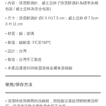
•
內容：浪雲醇酒針、威士忌杯 (*浪雲醇酒針為標準灰桶
包裝 / 威士忌杯為安全包裝)
•
尺寸：浪雲
醇酒針
Ø2 X H17.5 cm
；威士忌杯
Ø 7.5cm
X
H 11 cm
•
材質：錫
；玻璃
-5
160
•
耐溫：錫耐溫
℃
至
℃
•
設計：台灣
•
製造：台灣手工製造
SGS
• 本產品通過
歐盟規格金屬食器檢驗
使⽤/保存方法
•
清潔時使用稀釋的洗碗精，用指腹沿著紋理輕輕擦洗即