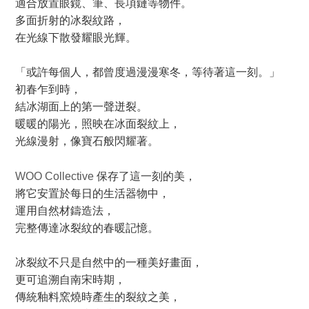
適合放置眼鏡、筆、長項鏈等物件。
多面折射的冰裂紋路，
在光線下散發耀眼光輝
。
「或許每個人，都曾度過漫漫寒冬，等待著這一刻。」
初春乍到時，
結冰湖面上的第一聲迸裂。
暖暖的陽光，照映在冰面裂紋上，
光線漫射，像寶石般閃耀著。
WOO Collective
保存了這一刻的美，
將它安置於每日的生活器物中，
運用自然材鑄造法，
完整傳達冰裂紋的春暖記憶。
冰裂紋不只是自然中的一種美好畫面，
更可追溯自南宋時期，
傳統釉料窯燒時產生的裂紋之美，