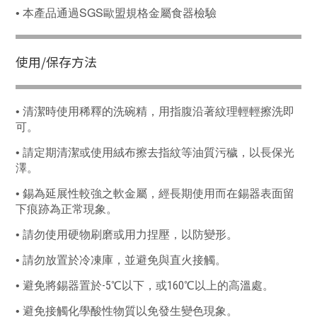
SGS
• 本產品通過
歐盟規格金屬食器檢驗
使⽤/保存方法
•
清潔時使用稀釋的洗碗精，用指腹沿著紋理輕輕擦洗即
可。
•
請定期清潔或使用絨布擦去指紋等油質污穢，以長保光
澤。
•
錫為延展性較強之軟金屬，經長期使用而在錫器表面留
下痕跡為正常現象。
•
請勿使用硬物刷磨或用力捏壓，以防變形。
•
請勿放置於冷凍庫，並避免與直火接觸。
-5
160
•
避免將錫器置於
℃
以下，或
℃
以上的高溫處。
•
避免接觸化學酸性物質以免發生變色現象。