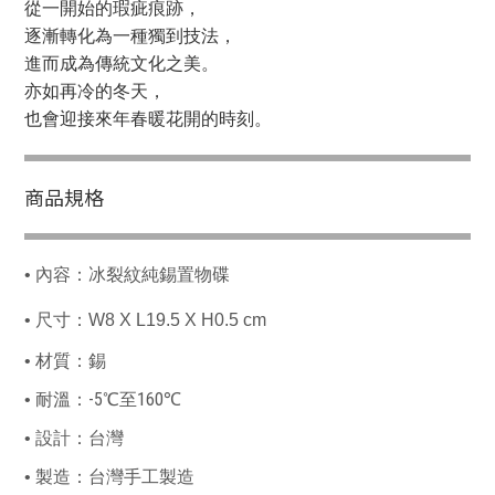
從一開始的瑕疵痕跡，
逐漸轉化為一種獨到技法，
進而成為傳統文化之美。
亦如再冷的冬天，
也會迎接來年春暖花開的時刻。
商品規格
•
內容：冰裂紋純錫置物碟
•
尺寸：W8 X L19
.5 X H0.5
cm
•
材質：錫
-5
160
•
耐溫：
℃
至
℃
•
設計：台灣
•
製造：台灣手工製造