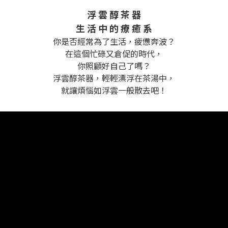
浮 雲 醇 茶 器
生 活 中 的 療 癒 系
你是否經常為了生活，疲憊奔波？
在這個忙碌又倉促的時代，
你照顧好自己了嗎？
浮雲醇茶器，輕輕漂浮在茶湯中，
就讓煩惱如浮雲一般散去吧！