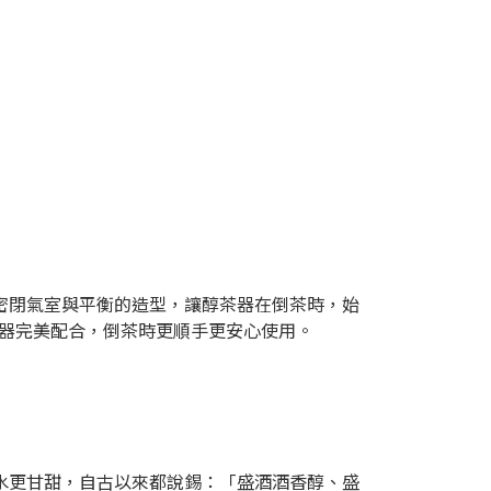
密閉氣室與平衡的造型，讓醇茶器在倒茶時，始
茶器完美配合，倒茶時更順手更安心使用。
水更甘甜，自古以來都說錫：「盛酒酒香醇、盛