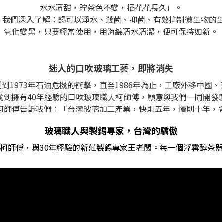
水水清甜，貯茶色不變，插花花長久」。
與科學驗證，我們深入了解：錫可以淨水、殺菌、抑菌、有效抑制微生
氧化變黑，只要經常使用，用海綿清水清潔，便可保持如新。
迷人的口吹玻璃工藝，即將消失
到1973年石油危機的衝擊，直至1986年為止，工廠外移中國
找到擁有40年經驗的口吹玻璃職人柯師傅，願意與我們一同開發
柯師傅告訴我們：「台灣玻璃加工產業，快則五年，慢則十年，
玻璃職人與製錫專家，台灣的驕傲
人柯師傅，與30年經驗的新莊製錫專家王老闆。每一個浮雲醇茶