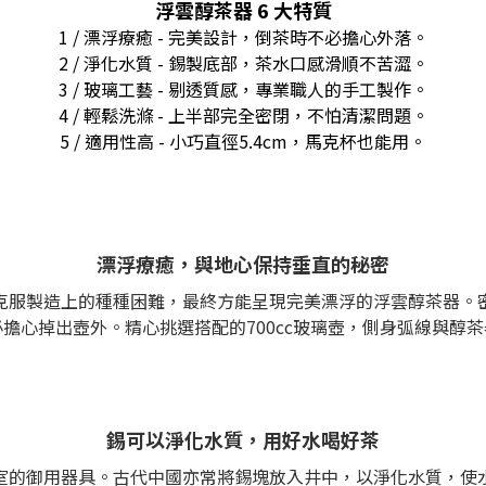
浮雲醇茶器 6 大特質
1 / 漂浮療癒 - 完美設計，倒茶時不必擔心外落。
2 / 淨化水質 - 錫製底部，茶水口感滑順不苦澀。
3 / 玻璃工藝 - 剔透質感，專業職人的手工製作。
4 / 輕鬆洗滌 - 上半部完全密閉，不怕清潔問題。
5 / 適用性高 - 小巧直徑5.4cm，馬克杯也能用。
漂浮療癒，與地心保持垂直的秘密
克服製造上的種種困難，最終方能呈現完美漂浮的浮雲醇茶器。
擔心掉出壺外。精心挑選搭配的700cc玻璃壺，側身弧線與醇
錫可以淨化水質，用好水喝好茶
室的御用器具。古代中國亦常將錫塊放入井中，以淨化水質，使